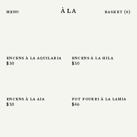
Skip to main content
à la
menu
basket
(
0
)
encens à la aquilaria
encens à la hila
$30
$30
encens à la aia
pot pourri à la lamia
$30
$46